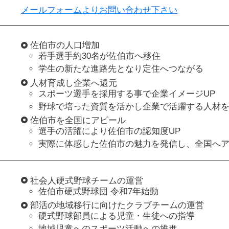
メールフォームよりお問い合わせ下さい
佐伯市の人口増加
若手選手約30名が佐伯市へ移住
学生の新たな進路先となり定住へつながる
人材育成し企業へ還元
スポーツ選手を採用する事で企業イメージUP
野球で培った資質を活かし企業で活躍する人材
佐伯市を全国にアピール
選手の活躍により佐伯市の認知度UP
実際に体感した佐伯市の魅力を発信し、全国へ
社会人硬式野球チームの運営
佐伯市硬式野球団 令和7年始動
部活の地域移行に向けたクラブチームの運営
硬式野球部員による児童・生徒への指導
地域児童へのスポーツ活動への推進